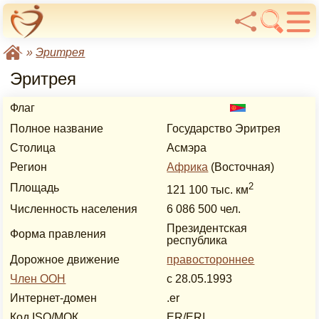
»
Эритрея
Эритрея
Флаг
Полное название
Государство Эритрея
Столица
Асмэра
Регион
Африка
(Восточная)
2
Площадь
121 100 тыс. км
Численность населения
6 086 500 чел.
Президентская
Форма правления
республика
Дорожное движение
правостороннее
Член ООН
с 28.05.1993
Интернет-домен
.er
Код ISO/МОК
ER/ERI