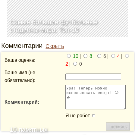
Самые большие футбольные
стадионы мира: Топ-10
Комментарии
Скрыть
10
|
8
|
6
|
4
|
Ваша оценка:
2
|
0
Ваше имя (не
обязательно):
Комментарий:
Я не робот
10 памятных