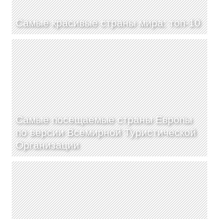
Самые красивые страны мира: топ-10
Самые посещаемые страны Европы
по версии Всемирной Туристической
Организации